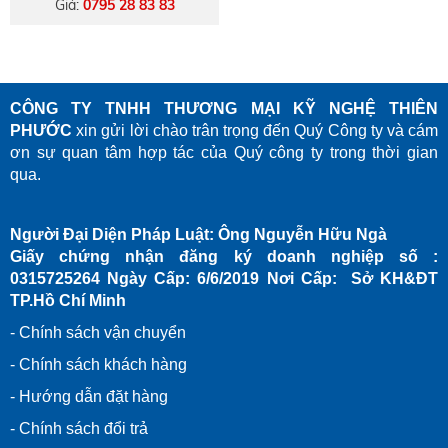
Giá:
0795 28 83 83
Xibolun
CÔNG TY TNHH THƯƠNG MẠI KỸ NGHỆ THIÊN
PHƯỚC
xin gửi lời chào trân trọng đến Quý Công ty và cám
ơn sự quan tâm hợp tác của Quý công ty trong thời gian
qua.
Người Đại Diện Pháp Luật: Ông Nguyễn Hữu Ngà
Giấy chứng nhận đăng ký doanh nghiệp số :
0315725264 Ngày Cấp: 6/6/2019 Nơi Cấp: Sở KH&ĐT
TP.Hồ Chí Minh
- Chính sách vận chuyển
- Chính sách khách hàng
- Hướng dẫn đặt hàng
- Chính sách đổi trả