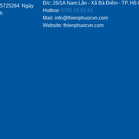
Đ/c: 26/1A Nam Lân - Xã Bà Điểm - TP. Hồ 
15725264 Ngày
Hotline:
0795 28 83 83
nh
Mail: info@thienphuocvn.com
Website: thienphuocvn.com