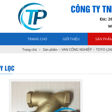
TRANG CHỦ
GIỚI THIỆU
SẢN PHẨ
Trang chủ
Sản phẩm
VAN CÔNG NGHIỆP
TOYO (JA
Y LỌC