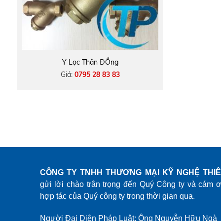
Y Lọc Thân ĐỒng
Giá:
0795 28 83 83
CÔNG TY TNHH THƯƠNG MẠI KỸ NGHỆ THI
gửi lời chào trân trọng đến Quý Công ty và cám 
hợp tác của Quý công ty trong thời gian qua.
Người Đại Diện Pháp Luật: Ông Nguyễn Hữu Ngà