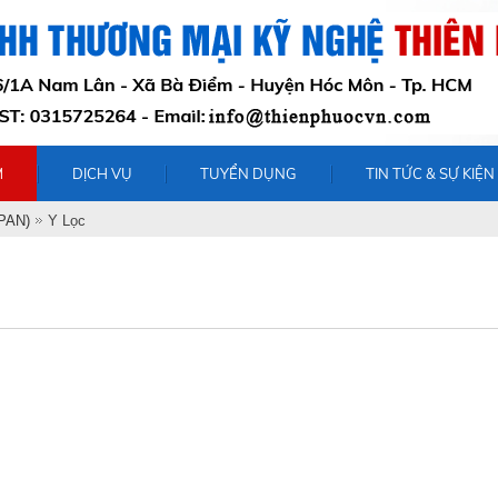
M
DỊCH VỤ
TUYỂN DỤNG
TIN TỨC & SỰ KIỆN
PAN)
Y Lọc