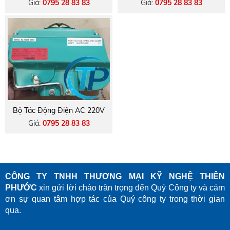
Giá:
0795 28 83 83
Giá:
0795 28 83 83
Khiển Bằng Điện
Bộ Tác Động Điện AC 220V
Giá:
0795 28 83 83
CÔNG TY TNHH THƯƠNG MẠI KỸ NGHỆ THIÊN
PHƯỚC
xin gửi lời chào trân trọng đến Quý Công ty và cám
ơn sự quan tâm hợp tác của Quý công ty trong thời gian
qua.