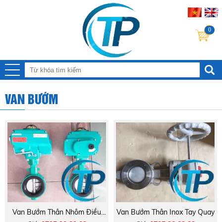
0
Powered
by
Trans
VAN BƯỚM
Van Bướm Thân Nhôm Điều
Van Bướm Thân Inox Tay Quay