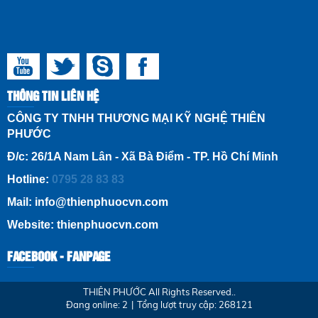
THÔNG TIN LIÊN HỆ
CÔNG TY TNHH THƯƠNG MẠI KỸ NGHỆ THIÊN
PHƯỚC
Đ/c: 26/1A Nam Lân - Xã Bà Điểm - TP. Hồ Chí Minh
Hotline:
0795 28 83 83
Mail: info@thienphuocvn.com
Website: thienphuocvn.com
FACEBOOK - FANPAGE
THIÊN PHƯỚC All Rights Reserved..
Đang online:
2
|
Tổng lượt truy cập:
268121